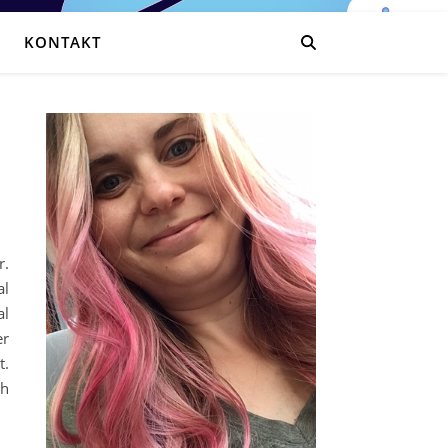
KONTAKT
r.
al
al
er
t.
ch